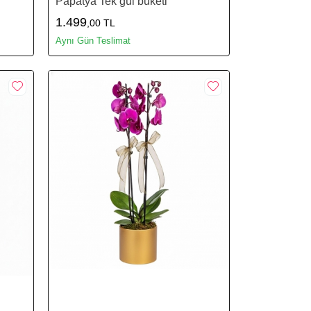
Papatya Tek gül buketi
1.499
,00 TL
Aynı Gün Teslimat