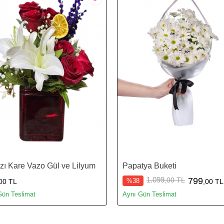
zı Kare Vazo Gül ve Lilyum
Papatya Buketi
1.099
,00 TL
799
%38
00 TL
,00 TL
Gün Teslimat
Aynı Gün Teslimat