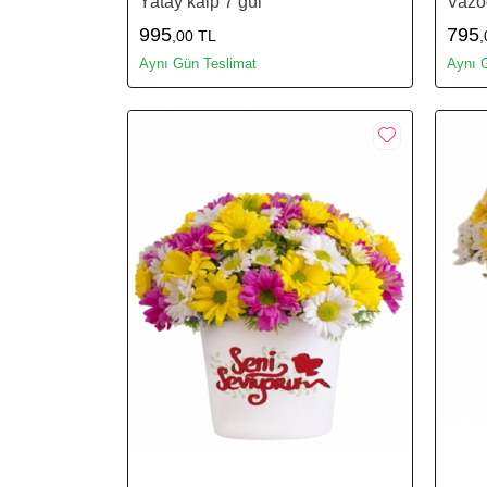
Yatay kalp 7 gül
Vazod
995
795
,00 TL
,
Aynı Gün Teslimat
Aynı 