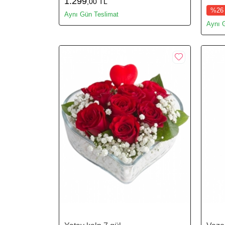
1.299
,00 TL
%26
Aynı Gün Teslimat
Aynı 