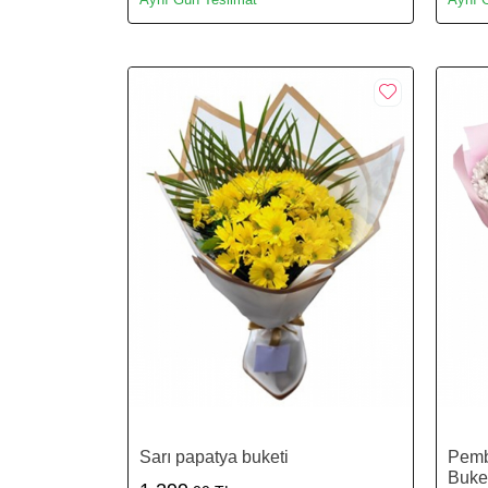
Sarı papatya buketi
Pemb
Buket