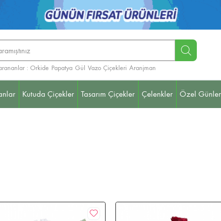
arananlar :
Orkide
Papatya
Gül
Vazo Çiçekleri
Aranjman
anlar
Kutuda Çiçekler
Tasarım Çiçekler
Çelenkler
Özel Günler
elenkleri (Ayaklı Sepet)
Teraryum