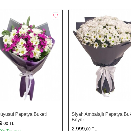
üyusuf Papatya Buketi
Siyah Ambalajlı Papatya Buk
Büyük
9
,00 TL
2.999
,00 TL
Gün Teslimat