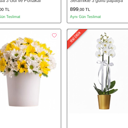
a 3 Gül ve Portakal
Seramikte 3 güllü papatya
899
00 TL
,00 TL
Gün Teslimat
Aynı Gün Teslimat
YENİ ÜRÜN