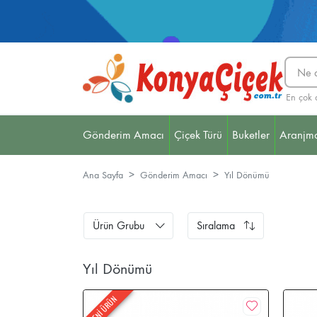
En çok 
Gönderim Amacı
Çiçek Türü
Buketler
Aranjm
Bebek Çiçekleri
Hediye
Söz / Nişan
Düğün Ç
Ana Sayfa
Gönderim Amacı
Yıl Dönümü
Ürün Grubu
Sıralama
Yıl Dönümü
YENİ ÜRÜN