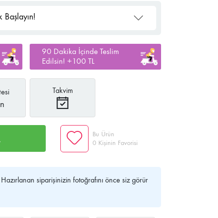
 Başlayın!
90 Dakika İçinde Teslim
Edilsin! +100 TL
Takvim
esi
ın
Bu Ürün
R
0 Kişinin Favorisi
Hazırlanan siparişinizin fotoğrafını önce siz görür