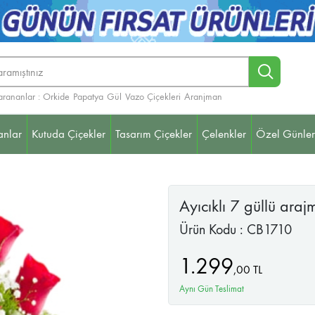
arananlar :
Orkide
Papatya
Gül
Vazo Çiçekleri
Aranjman
anlar
Kutuda Çiçekler
Tasarım Çiçekler
Çelenkler
Özel Günler
elenkleri (Ayaklı Sepet)
Teraryum
Ayıcıklı 7 güllü ara
Ürün Kodu : CB1710
1.299
,
00
TL
Aynı Gün Teslimat