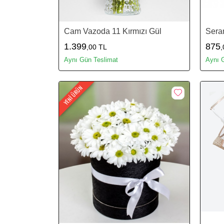
Cam Vazoda 11 Kırmızı Gül
Sera
1.399
875
,00 TL
,
Aynı Gün Teslimat
Aynı 
YENİ ÜRÜN