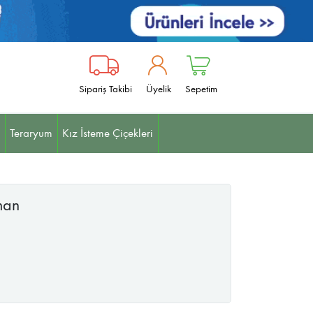
Sipariş Takibi
Üyelik
Sepetim
Teraryum
Kız İsteme Çiçekleri
jman