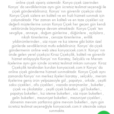
online çiçek sipariş sistemidir. Konya çiçek üzerinden
Konya`da sevdiklerinize aynı gün ücretsiz teslimat seçeneği ile
çiçek gönderebilirsiniz. Konya`nın güvenilir çiçekçisi olan
Konya Çiçek sizlere en kaliteli ve en hızlı hizmeti sunmak için
çalışmaktadır. Her zaman en kaliteli ve en taze çiçekleri siz
değerli müşterilerine sunan Konya Çiçek her geçen gün kendi
sektöründe büyümeye devam etmektedir. Konya Çiçek`ten
sevgiliye , anneye , doğum günlerine , düğünlere , açılışlara ,
nikah törenlerine , cenaze törenlerine , evlilik
yıldönümlerinden , söz nişan ve kız isteme gibi bütün özel
günlerde sevdiklerinizi mutlu edebilirsiniz. Konya`da çiçek
göndermenin online web sitesi konyacicek.com.tr. Konya`nın
önde gelen yerel çiçekçisi Kiraz Çiçekçilik, kaliteli ve güvenilir
hizmet anlayışıyla Konya`nın Karatay, Selçuklu ve Meram
ilçelerine aynı gün içinde ücretsiz teslimat imkanı sunuyor. Kiraz
Çiçekçilik tarafından kurulan konyacicek.com.tr Konya`da
online çiçek gönderme hizmeti sunmaktadır. Konya Çiçek aynı
zamanda Konya`nın merkez ilçeleri karatay , selçuklu , meram
ilçelerine geniş ürün yelpazesiyle gül , papatya , orkide , çeşitli
saksı çiçekleri , ofis çiçekleri , vazoda aranjmanlar , buketler ,
çiçek ve çikolatalar , çeşitli çiçek buketleri , gül buketleri ,
papatya buketleri , kız isteme buketleri , söz nişan buketleri ,
gelin buketleri , mezuniyet buketleri , mezuniyet çiçekleri ,
dönemin mevsim şartlarına göre mevsim buketleri , aynı gün
ücretsiz teslimat seçeneğiyle konyacicek.com.tr sitesinde satışa
sunmakta.