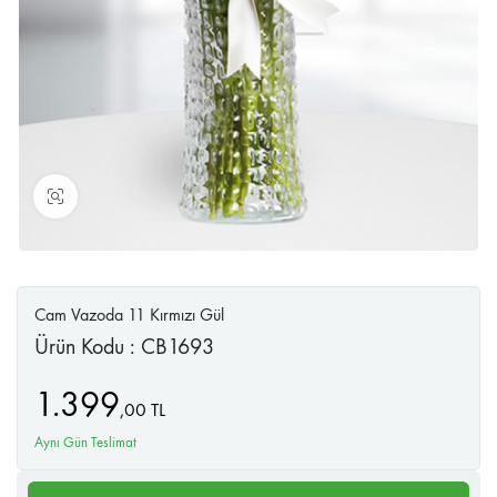
Büyüt
Cam Vazoda 11 Kırmızı Gül
Ürün Kodu : CB1693
1.399
,
00
TL
Aynı Gün Teslimat