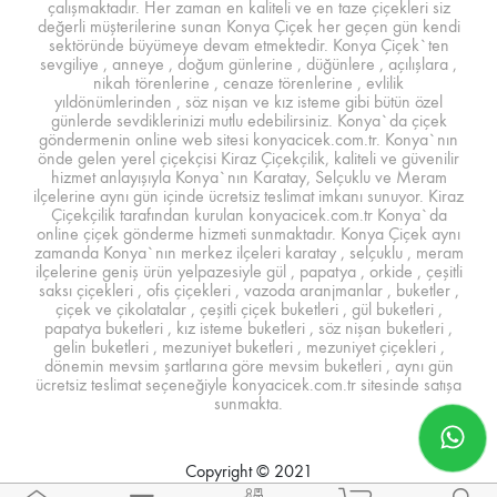
çalışmaktadır. Her zaman en kaliteli ve en taze çiçekleri siz
değerli müşterilerine sunan Konya Çiçek her geçen gün kendi
sektöründe büyümeye devam etmektedir. Konya Çiçek`ten
sevgiliye , anneye , doğum günlerine , düğünlere , açılışlara ,
nikah törenlerine , cenaze törenlerine , evlilik
yıldönümlerinden , söz nişan ve kız isteme gibi bütün özel
günlerde sevdiklerinizi mutlu edebilirsiniz. Konya`da çiçek
göndermenin online web sitesi konyacicek.com.tr. Konya`nın
önde gelen yerel çiçekçisi Kiraz Çiçekçilik, kaliteli ve güvenilir
hizmet anlayışıyla Konya`nın Karatay, Selçuklu ve Meram
ilçelerine aynı gün içinde ücretsiz teslimat imkanı sunuyor. Kiraz
Çiçekçilik tarafından kurulan konyacicek.com.tr Konya`da
online çiçek gönderme hizmeti sunmaktadır. Konya Çiçek aynı
zamanda Konya`nın merkez ilçeleri karatay , selçuklu , meram
ilçelerine geniş ürün yelpazesiyle gül , papatya , orkide , çeşitli
saksı çiçekleri , ofis çiçekleri , vazoda aranjmanlar , buketler ,
çiçek ve çikolatalar , çeşitli çiçek buketleri , gül buketleri ,
papatya buketleri , kız isteme buketleri , söz nişan buketleri ,
gelin buketleri , mezuniyet buketleri , mezuniyet çiçekleri ,
dönemin mevsim şartlarına göre mevsim buketleri , aynı gün
ücretsiz teslimat seçeneğiyle konyacicek.com.tr sitesinde satışa
sunmakta.
Copyright © 2021