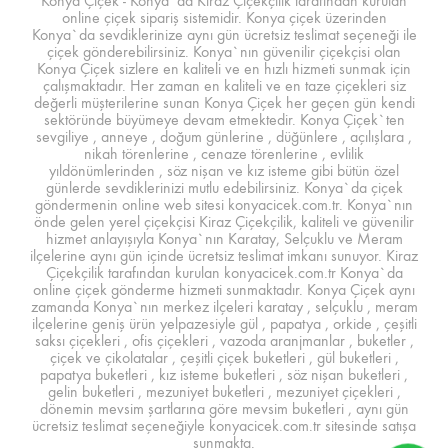
Konya Çiçek - Konya`da Kiraz Çiçekçilik tarafından kurulan
online çiçek sipariş sistemidir. Konya çiçek üzerinden
Konya`da sevdiklerinize aynı gün ücretsiz teslimat seçeneği ile
çiçek gönderebilirsiniz. Konya`nın güvenilir çiçekçisi olan
Konya Çiçek sizlere en kaliteli ve en hızlı hizmeti sunmak için
çalışmaktadır. Her zaman en kaliteli ve en taze çiçekleri siz
değerli müşterilerine sunan Konya Çiçek her geçen gün kendi
sektöründe büyümeye devam etmektedir. Konya Çiçek`ten
sevgiliye , anneye , doğum günlerine , düğünlere , açılışlara ,
nikah törenlerine , cenaze törenlerine , evlilik
yıldönümlerinden , söz nişan ve kız isteme gibi bütün özel
günlerde sevdiklerinizi mutlu edebilirsiniz. Konya`da çiçek
göndermenin online web sitesi konyacicek.com.tr. Konya`nın
önde gelen yerel çiçekçisi Kiraz Çiçekçilik, kaliteli ve güvenilir
hizmet anlayışıyla Konya`nın Karatay, Selçuklu ve Meram
ilçelerine aynı gün içinde ücretsiz teslimat imkanı sunuyor. Kiraz
Çiçekçilik tarafından kurulan konyacicek.com.tr Konya`da
online çiçek gönderme hizmeti sunmaktadır. Konya Çiçek aynı
zamanda Konya`nın merkez ilçeleri karatay , selçuklu , meram
ilçelerine geniş ürün yelpazesiyle gül , papatya , orkide , çeşitli
saksı çiçekleri , ofis çiçekleri , vazoda aranjmanlar , buketler ,
çiçek ve çikolatalar , çeşitli çiçek buketleri , gül buketleri ,
papatya buketleri , kız isteme buketleri , söz nişan buketleri ,
gelin buketleri , mezuniyet buketleri , mezuniyet çiçekleri ,
dönemin mevsim şartlarına göre mevsim buketleri , aynı gün
ücretsiz teslimat seçeneğiyle konyacicek.com.tr sitesinde satışa
sunmakta.