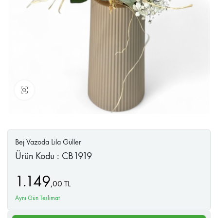
Büyüt
Bej Vazoda Lila Güller
Ürün Kodu : CB1919
1.149
,
00
TL
Aynı Gün Teslimat