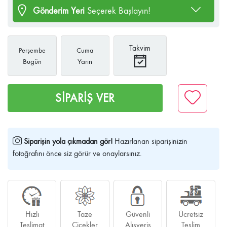
Gönderim Yeri
Seçerek Başlayın!
Takvim
Perşembe
Cuma
Bugün
Yarın
SİPARİŞ VER
Siparişin yola çıkmadan gör!
Hazırlanan siparişinizin
fotoğrafını önce siz görür ve onaylarsınız.
Hızlı
Taze
Güvenli
Ücretsiz
Teslimat
Çiçekler
Alışveriş
Teslim